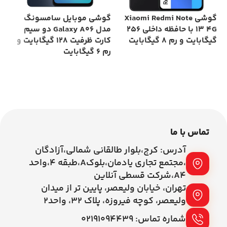
گوشی Xiaomi Redmi Note
گوشی موبایل سامسونگ
گو
13 4G با حافظه داخلی 256
مدل Galaxy A06 دو سیم
گیگابایت و رم 8 گیگابایت
کارت ظرفیت 128 گیگابایت و
رم 6 گیگابایت
رم 8 گیگاب
اطلاعات بیشتر
اطلاعات بیشتر
تماس با ما
آدرس: کرج،بلوار طالقانی شمالی،آزادگان
،مجتمع تجاری یادمان،بلوکA،طبقه ۴،واحد
A4،شرکت قسطی آنلاین
تهران، خیابان ولیعصر، پایین تر از میدان
ولیعصر، کوچه فیروزه، پلاک 32، واحد2
شماره تماس: ۰۲۱۹۱۰۹۴۴۳۹