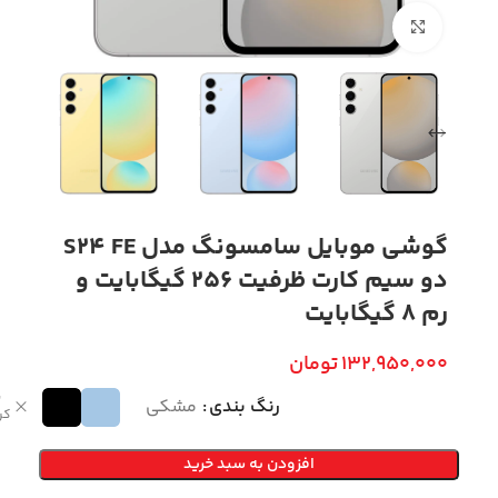
بزرگنمایی تصویر
گوشی موبایل سامسونگ مدل S24 FE
دو سیم کارت ظرفیت 256 گیگابایت و
رم 8 گیگابایت
132,950,000
تومان
پ
رنگ بندی
مشکی
کر
افزودن به سبد خرید