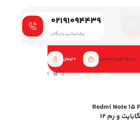
۰۲۱۹۱۰۹۴۴۳۹
پـشتیبانـــی رایـــگان
شرایط خرید اقساطی
0
تومان
وبایل شیائومی مدل Redmi Note 15 Pro
4G دو سیم کارت ظرفیت 512 گیگابایت و رم 12