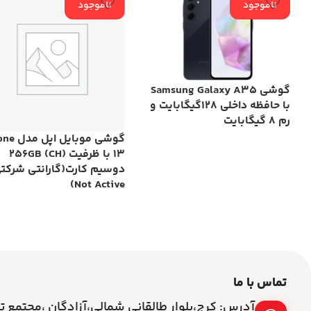
ناموجود
ناموجود
گوشی Samsung Galaxy A35
با حافظه داخلی 128گیگابایت و
رم 8 گیگابایت
گوشی موبایل
13 با ظرفیت 256GB (CH)
دوسیم کارت(گارانتی شرکت
Not Active)
تماس با ما
آدرس: کرج،بلوار طالقانی شمالی،آزادگان ،مجتمع ت