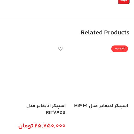
Related Products
ناموجود
اسپیکر ادیفایر مدل M1360
اسپیکر ادیفایر مدل
اس
BT
R1380DB
اطلاعات بیشتر
25,750,000
تومان
00