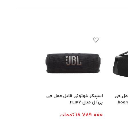
حمل جی
اسپیکر بلوتوثی قابل حمل جی
اسپیک
بی ال مدل FLIP7
don soundsticks 4
18,789,000
تومان