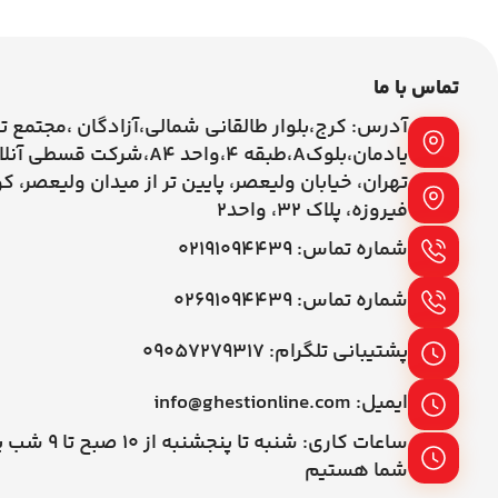
تماس با ما
آدرس: کرج،بلوار طالقانی شمالی،آزادگان ،مجتمع ت
یادمان،بلوکA،طبقه ۴،واحد A4،شرکت قسطی آنلاین
تهران، خیابان ولیعصر، پایین تر از میدان ولیعصر، ک
فیروزه، پلاک 32، واحد2
شماره تماس: ۰۲۱۹۱۰۹۴۴۳۹
شماره تماس: ۰۲۶۹۱۰۹۴۴۳۹
پشتیبانی تلگرام: ۰۹۰۵۷۲۷۹۳۱۷
ایمیل: info@ghestionline.com
ساعات کاری: شنبه تا پنج
شما هستیم