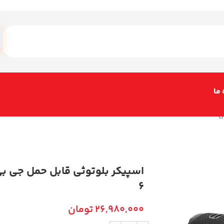
 ما
6
26,980,000
تومان