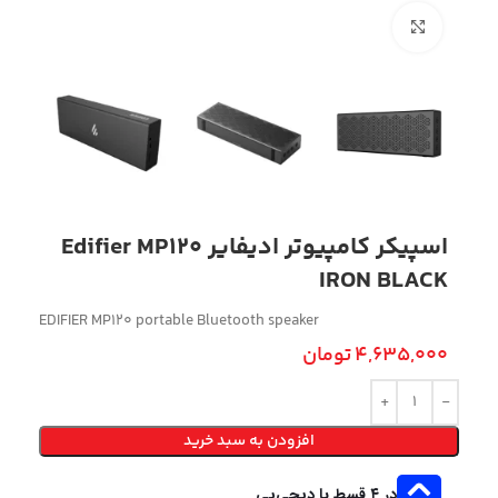
بزرگنمایی تصویر
اسپیکر کامپیوتر ادیفایر Edifier MP120
IRON BLACK
EDIFIER MP120 portable Bluetooth speaker
4,635,000
تومان
افزودن به سبد خرید
در ۴ قسط با دیجی‌پی