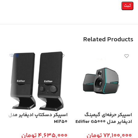
Related Products
اسپیکر حرفه‌ای گیمینگ
اسپیکر دسکتاپ ادیفایر مدل
اس
ادیفایر مدل Edifier G5000
M1250
CK
72,100,000
تومان
4,635,000
تومان
00