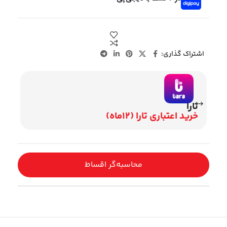
اشتراک گذاری:
تارا
وی
خرید اعتباری تارا (12ماه)
اقساط 2
محاسبه‌گر اقساط