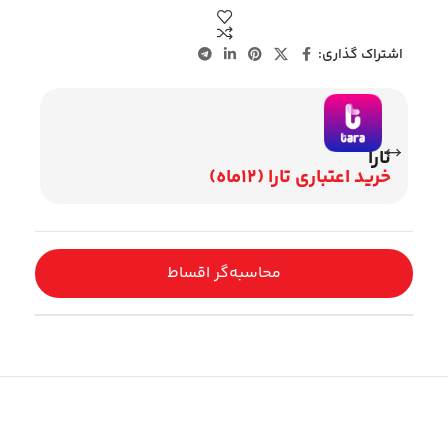
اشتراک گذاری:
تارا
وی
خرید اعتباری تارا (12ماه)
اقساط 2
محاسبه‌گر اقساط