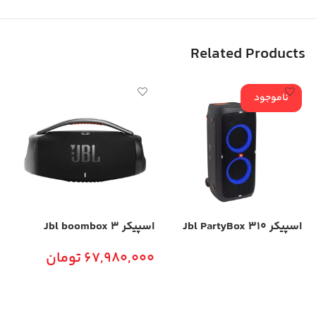
Related Products
ناموجود
اسپیکر 310 Jbl PartyBox
اسپیکر Jbl boombox 3
اسپیکر
67,980,000
تومان
اطلاعات بیشتر
افزودن به سبد خرید