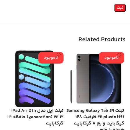
Related Products
ناموجود
ناموجود
تبلت Samsung Galaxy Tab S9
تبلت اپل مدل iPad Air 5th
FE plus(x616) ظرفیت 128
generation) Wi Fi) حافظه 64
گیگابایت و رم 8 گیگابایت
گیگابایت
گیگ
همراه با قلم