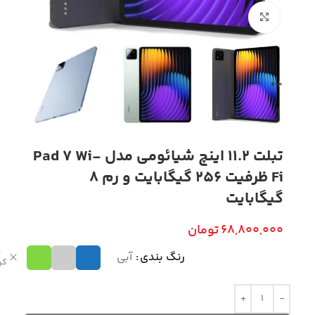
بزرگنمایی تصویر
تبلت 11.2 اینچ شیائومی مدل Pad 7 Wi-
Fi ظرفیت 256 گیگابایت و رم 8
گیگابایت
68,800,000
تومان
پ
رنگ بندی
آبی
کر