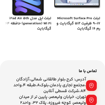
گیگ
تبلت Microsoft Surface Pro
تبلت اپل مدل iPad Air 5th
9-i7 ظرفیت 512 گیگابایت و
generation) Wi Fi) حافظه 64
رم 16 گیگابایت
گیگابایت
اطلاعات بیشتر
اطلاعات بیشتر
تماس با ما
آدرس: کرج،بلوار طالقانی شمالی،آزادگان
،مجتمع تجاری یادمان،بلوکA،طبقه ۴،واحد
A4،شرکت قسطی آنلاین
تهران، خیابان ولیعصر، پایین تر از میدان
ولیعصر، کوچه فیروزه، پلاک 32، واحد2