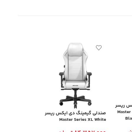
ناموجود
س ریسر
صندلی گیمینگ دی
Series 2025 Black
Master
صندلی گیمینگ دی ایکس ریسر
C/XXLTM23LTA/N
Bl
Master Series XL White
ن