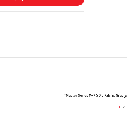
M”
*
اند