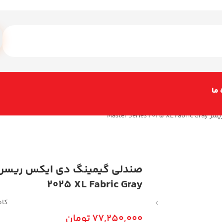
 ما
Master S
2025 XL Fabric Gray
کام
77,250,000
تومان