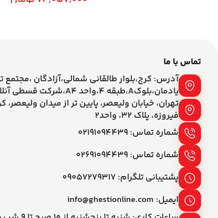
تماس با ما
آدرس: کرج،بلوار طالقانی شمالی،آزادگان ،مجتمع ت
یادمان،بلوکA،طبقه ۴،واحد A4،شرکت قسطی آنلاین
تهران، خیابان ولیعصر، پایین تر از میدان ولیعصر، ک
فیروزه، پلاک 32، واحد2
شماره تماس: ۰۲۱۹۱۰۹۴۴۳۹
شماره تماس: ۰۲۶۹۱۰۹۴۴۳۹
پشتیبانی تلگرام: ۰۹۰۵۷۲۷۹۳۱۷
ایمیل: info@ghestionline.com
ساعات کاری: شنبه تا پنج