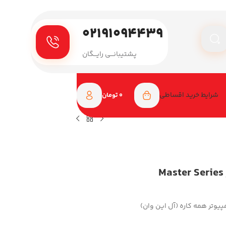
۰۲۱۹۱۰۹۴۴۳۹
پـشتیبانـــی رایـــگان
شرایط خرید اقساطی
0
تومان
صندلی گیمینگ دی ایکس ریسر Master Series
پیوتر همه کاره (آل این وان)