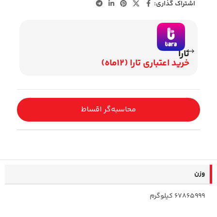
اشتراک گذاری:
تارا
وی
خرید اعتباری تارا (12ماه)
اقساط 2
محاسبه‌گر اقساط
وزن
67865999 کیلوگرم