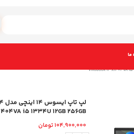
 ما
لپ ت
1404VA i5 1334U 12GB 256GB
104,900,000
تومان