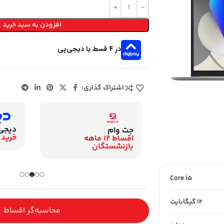
افزودن به سبد خرید
در ۴ قسط با دیجی‌پی
اشتراک گذاری:
دیجی
زنشستگان
جت وام
خرید 
اقساط 12 ماهه
اقساط 12 ماهه
گان
بازنشستگان
Core i5
12 گیگابایت
محاسبه‌گر اقساط