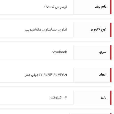
نام برند
ایسوس (Asus)
نوع کاربری
اداری, حسابداری, دانشجویی
سری
Vivobook
ابعاد
324.9×213.9×17.9 میلی متر
وزن
1.4 کیلوگرم