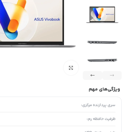
بزرگنمایی تصویر
تارا
این
ویژه با
خرید اعتباری تارا
اقساطی 12 ماهه با
بازنشست
(12ماه)
ویژگی‌های مهم
سری پردازنده مرکزی:
ظرفیت حافظه رم: