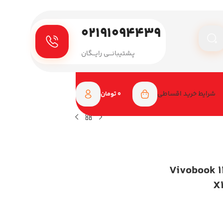
۰۲۱۹۱۰۹۴۴۳۹
پـشتیبانـــی رایـــگان
شرایط خرید اقساطی
0
تومان
اپ ایسوس 14 اینچی مدل Vivobook 14
X