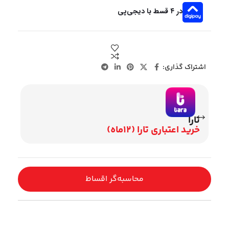
در ۴ قسط با دیجی‌پی
اشتراک گذاری:
تارا
وی
خرید اعتباری تارا (12ماه)
اقساط 2
محاسبه‌گر اقساط