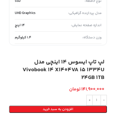
نوع حافظه:
SSD
مدل پردازنده گرافیکی:
UHD Graphics
اندازه صفحه نمایش:
14 اینچ
وزن دستگاه:
1.4 کیلوگرم
لپ تاپ ایسوس 14 اینچی مدل
Vivobook 14 X1404VA i5 1334U
24GB 1TB
141,900,000
تومان
افزودن به سبد خرید