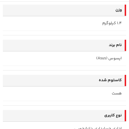
وزن
1.4 کیلوگرم
نام برند
ایسوس (Asus)
کاستوم شده
هست
نوع کاربری
اداری, حسابداری, دانشجویی