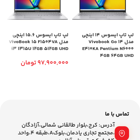
لپ تاپ ایسوس 14 اینچی
لپ تاپ ایسوس 15.6 اینچی
مدل Vivobook Go 14
مدل VivoBook 15 F1504VA
is
i3 1315U 12GB 512GB UHD
E410KA Pentium N6000
Xe
4GB 64GB UHD
97,900,000
تومان
0
اطلاعات بیشتر
افزودن به سبد خرید
تماس با ما
آدرس: کرج،بلوار طالقانی شمالی،آزادگان
،مجتمع تجاری یادمان،بلوکA،طبقه ۴،واحد