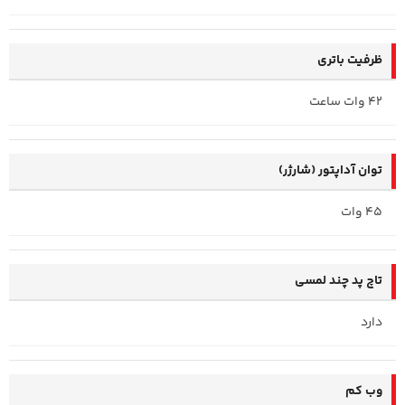
ظرفیت باتری
42 وات ساعت
توان آداپتور (شارژر)
45 وات
تاچ پد چند لمسی
دارد
وب کم