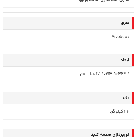
سری
Vivobook
ابعاد
324.9×213.9×17.9 میلی متر
وزن
1.4 کیلوگرم
نورپردازی صفحه کلید