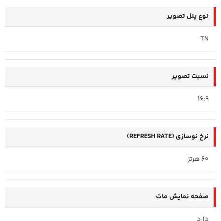
نوع پنل تصویر
TN
نسبت تصویر
16:9
نرخ نوسازی (REFRESH RATE)
60 هرتز
صفحه نمایش مات
دارد