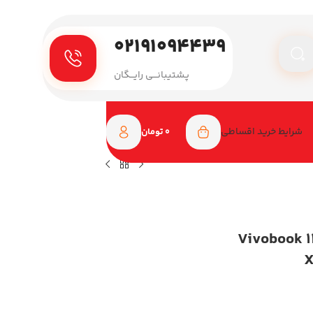
۰۲۱۹۱۰۹۴۴۳۹
پـشتیبانـــی رایـــگان
شرایط خرید اقساطی
0
تومان
اپ ایسوس 14 اینچی مدل Vivobook 14
X