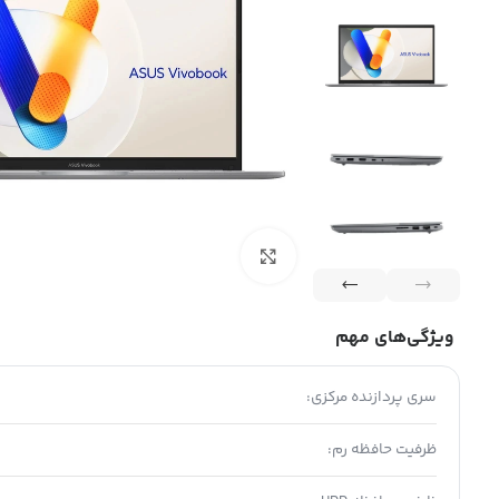
بزرگنمایی تصویر
دیجی پی
ستگان
جت وام
خرید اعت
 12 ماهه
اقساط 12 ماهه
ن
بازنشستگان
ویژگی‌های مهم
سری پردازنده مرکزی:
ظرفیت حافظه رم: