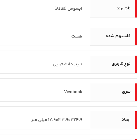
نام برند
ایسوس (Asus)
کاستوم شده
هست
نوع کاربری
ترید, دانشجویی
سری
Vivobook
ابعاد
324.9×213.9×17.9 میلی متر