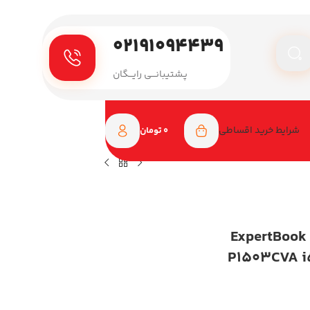
۰۲۱۹۱۰۹۴۴۳۹
پـشتیبانـــی رایـــگان
شرایط خرید اقساطی
0
تومان
لپ تاپ ایسوس 15.6 اینچی مدل ExpertBook
P1503CVA i