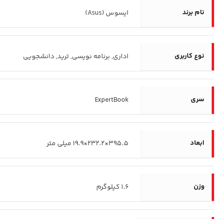
نام برند
ایسوس (Asus)
نوع کاربری
اداری, برنامه نویسی, ترید, دانشجویی
سری
ExpertBook
ابعاد
395.5×232.2×19.9 میلی متر
وزن
1.6 کیلوگرم