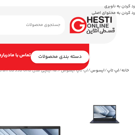
رد کردن به ناوبری
رد کردن به محتوای اصلی
تماس با ما
درباره
دسته بندی محصولات
خانه
لپ تاپ
ایسوس
لپ تاپ ایسوس 15.6 اینچی مدل ExpertBook P1503CVA i5 13420H 8GB 512GB SSD UHD