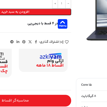
افزودن به سبد خرید
در ۴ قسط با دیجی‌پی
اشتراک گذاری:
ازکی وام
قسطی
اقساط 18 ماهه
چک
Core i5
8 گیگابایت
محاسبه‌گر اقساط