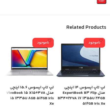
Related Products
ناموجود
ناموجود
لپ تاپ ایسوس 14 اینچی
لپ تاپ ایسوس 15.6 اینچی
مدل ExpertBook B3 Flip
مدل VivoBook 15 X1504VA
i7
TB
i5 1335U 8GB 512GB Iris
B3402FVA i7 1355U 24GB
60
Xe
512GB Iris Xe