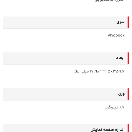
سری
Vivobook
ابعاد
359.7×232.5×17.9 میلی متر
وزن
1.7 کیلوگرم
اندازه صفحه نمایش