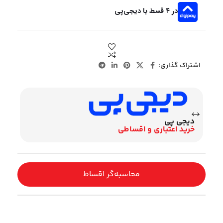
در ۴ قسط با دیجی‌پی
اشتراک گذاری:
نس
دیجی پی
تا 24 ماه اقسا
خرید اعتباری و اقساطی
محاسبه‌گر اقساط