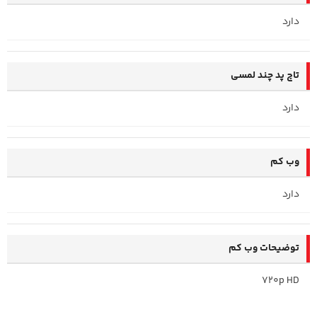
دارد
تاچ پد چند لمسی
دارد
وب کم
دارد
توضیحات وب کم
720p HD