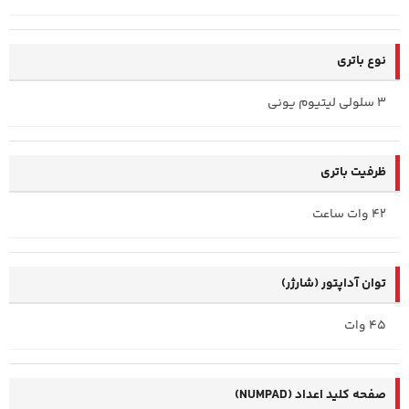
نوع باتری
3 سلولی لیتیوم یونی
ظرفیت باتری
42 وات ساعت
توان آداپتور (شارژر)
45 وات
صفحه کلید اعداد (NUMPAD)