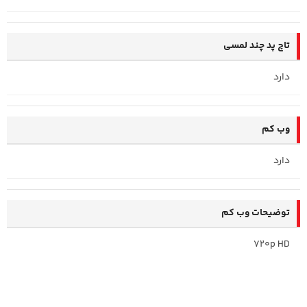
تاچ پد چند لمسی
دارد
وب کم
دارد
توضیحات وب کم
720p HD