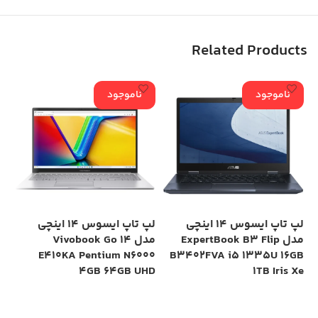
Related Products
ناموجود
ناموجود
لپ تاپ ایسوس 14 اینچی
لپ تاپ ایسوس 14 اینچی
مدل ExpertBook B3 Flip
مدل Vivobook Go 14
is
E410KA Pentium N6000
B3402FVA i5 1335U 16GB
Xe
4GB 64GB UHD
1TB Iris Xe
0
اطلاعات بیشتر
اطلاعات بیشتر