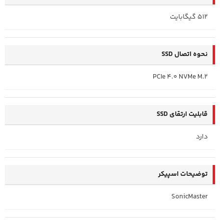
512 گیگابایت
نحوه اتصال SSD
PCIe 4.0 NVMe M.2
قابلیت ارتقای SSD
دارد
توضیحات اسپیکر
SonicMaster