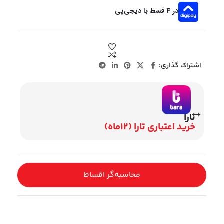
در ۴ قسط با دیجی‌پی
اشتراک گذاری:
تارا
وی
خرید اعتباری تارا (12ماه)
اقساط 2
محاسبه‌گر اقساط