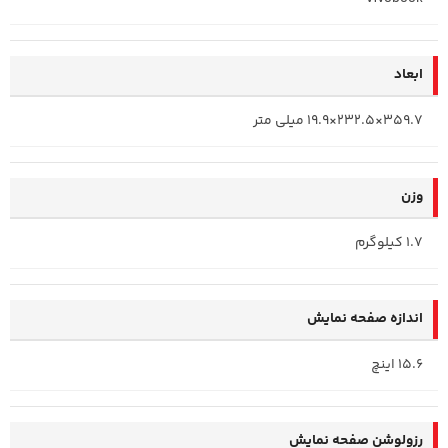
ابعاد
359.7×232.5×19.9 میلی متر
وزن
1.7 کیلوگرم
اندازه صفحه نمایش
15.6 اینچ
رزولوشن صفحه نمایش