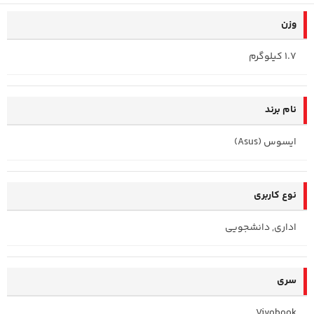
وزن
1.7 کیلوگرم
نام برند
ایسوس (Asus)
نوع کاربری
اداری, دانشجویی
سری
Vivobook