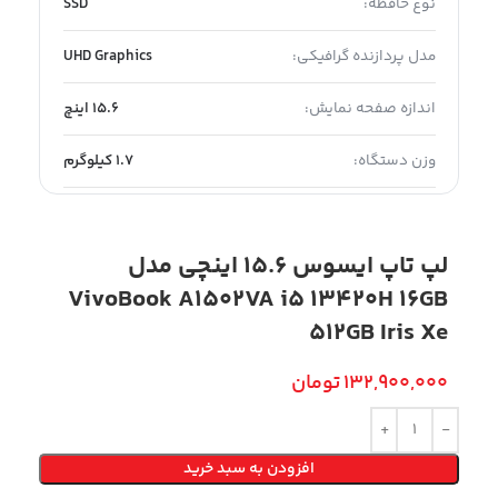
نوع حافظه:
SSD
مدل پردازنده گرافیکی:
UHD Graphics
اندازه صفحه نمایش:
15.6 اینچ
وزن دستگاه:
1.7 کیلوگرم
لپ تاپ ایسوس 15.6 اینچی مدل
VivoBook A1502VA i5 13420H 16GB
512GB Iris Xe
132,900,000
تومان
افزودن به سبد خرید