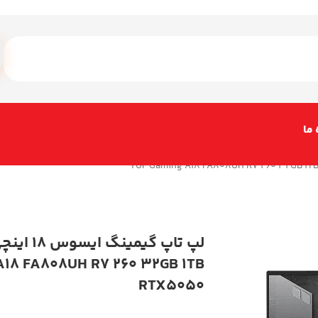
 ما
A18 FA808UH R7 260 32GB 1TB
RTX5050