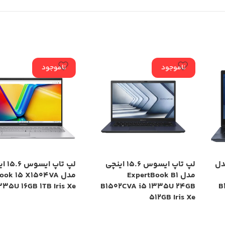
ناموجود
ناموجود
چی مدل
لپ تاپ ایسوس 15.6 اینچی
لپ تاپ ا
مدل ExpertBook B1
مدل ok 15 X1504VA
335U 16GB 1TB Iris Xe
B1502CVA i5 1335U 24GB
B
512GB Iris Xe