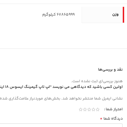
وزن
67865999 کیلوگرم
نقد و بررسی‌ها
هنوز بررسی‌ای ثبت نشده است.
اولین کسی باشید که دیدگاهی می نویسد “لپ تاپ گیمینگ ایسوس 18 اینچی مدل TUF Gaming A18 FA808UH R7 260 32GB 1TB RTX5050”
نشانی ایمیل شما منتشر نخواهد شد.
بخش‌های موردنیاز علامت‌گذاری شده‌
امتیاز شما
*
دیدگاه شما