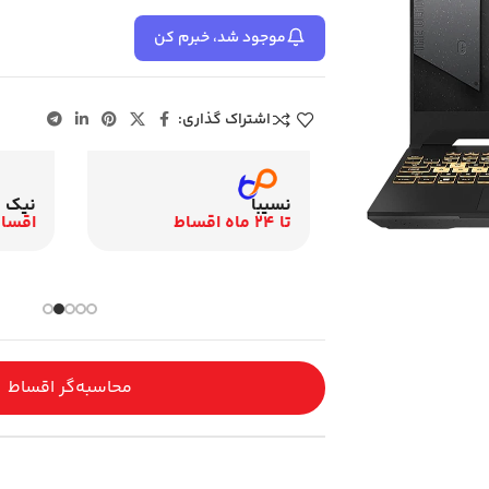
موجود شد، خبرم کن
اشتراک گذاری:
نیک ک
نسیبا
اقساط 12 م
تا 24 ماه اقساط
باری و اقساطی
محاسبه‌گر اقساط