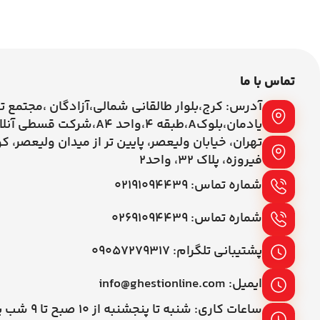
تماس با ما
آدرس: کرج،بلوار طالقانی شمالی،آزادگان ،مجتمع ت
یادمان،بلوکA،طبقه ۴،واحد A4،شرکت قسطی آنلاین
تهران، خیابان ولیعصر، پایین تر از میدان ولیعصر، ک
فیروزه، پلاک 32، واحد2
شماره تماس: ۰۲۱۹۱۰۹۴۴۳۹
شماره تماس: ۰۲۶۹۱۰۹۴۴۳۹
پشتیبانی تلگرام: ۰۹۰۵۷۲۷۹۳۱۷
ایمیل: info@ghestionline.com
ساعات کاری: شنبه تا پنج