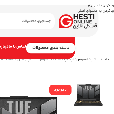
رد کردن به ناوبری
رد کردن به محتوای اصلی
تماس با ما
درباره
دسته بندی محصولات
خانه
لپ تاپ
ایسوس
لپ تاپ گیمینگ ایسوس 18 اینچی مدل TUF Gaming A18 FA808UH R7 260 32GB 1TB RTX5050
ناموجود