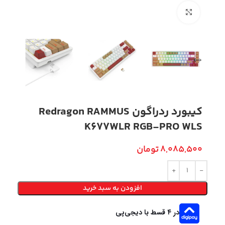
بزرگنمایی تصویر
کیبورد ردراگون Redragon RAMMUS
K677WLR RGB-PRO WLS
8,085,500
تومان
افزودن به سبد خرید
در ۴ قسط با دیجی‌پی