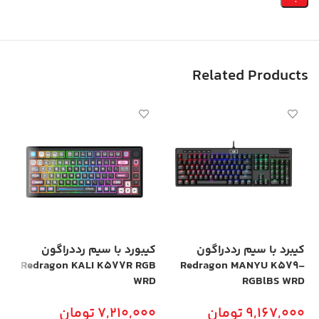
Related Products
کیبرد با سیم رددراگون
کیبورد با سیم رددراگون
GB
Redragon KALI K577R RGB
Redragon MANYU K579-
D
WRD
RGBlBS WRD
9,167,000
تومان
7,210,000
تومان
00