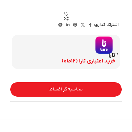
اشتراک گذاری:
تارا
وی
خرید اعتباری تارا (12ماه)
اقساط 2
محاسبه‌گر اقساط