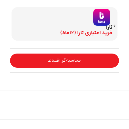
تارا
وی
خرید اعتباری تارا (12ماه)
اقساط 2
محاسبه‌گر اقساط