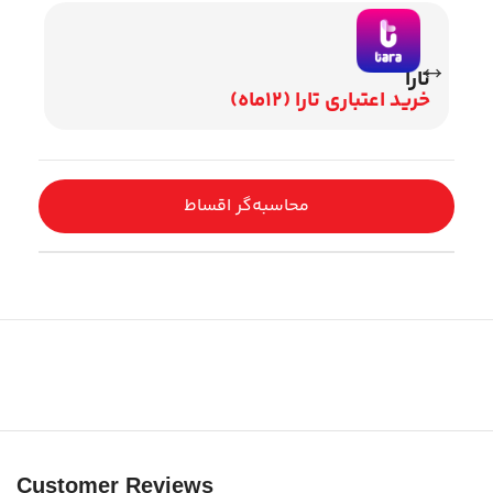
تارا
وی
خرید اعتباری تارا (12ماه)
اقساط 2
محاسبه‌گر اقساط
Customer Reviews