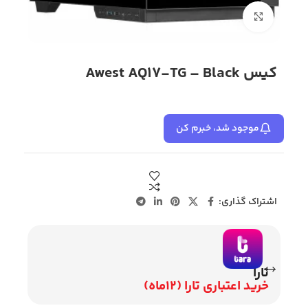
بزرگنمایی تصویر
کیس Awest AQ17-TG – Black
موجود شد، خبرم کن
اشتراک گذاری:
تارا
وی
خرید اعتباری تارا (12ماه)
اقساط 2