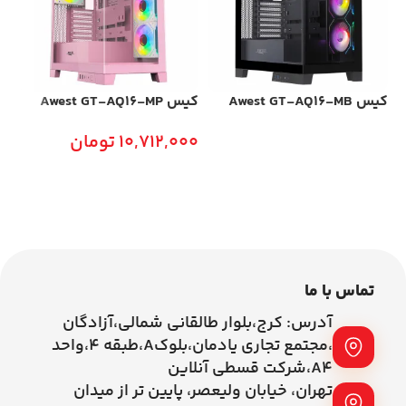
کیس Awest GT-AQ16-MB
کیس Awest GT-AQ16-MP
er
10,712,000
تومان
اطلاعات بیشتر
00
افزودن به سبد خرید
تماس با ما
آدرس: کرج،بلوار طالقانی شمالی،آزادگان
،مجتمع تجاری یادمان،بلوکA،طبقه ۴،واحد
A4،شرکت قسطی آنلاین
تهران، خیابان ولیعصر، پایین تر از میدان