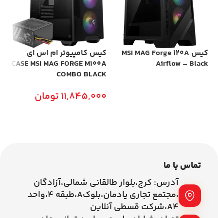
کیس MSI MAG Forge 120A
کیس کامپیوتر ام اس ای
CASE MSI MAG FORGE M100A
Airflow – Black
COMBO BLACK
اطلاعات بیشتر
11,845,000
تومان
افزودن به سبد خرید
تماس با ما
آدرس: کرج،بلوار طالقانی شمالی،آزادگان
،مجتمع تجاری یادمان،بلوکA،طبقه ۴،واحد
A4،شرکت قسطی آنلاین