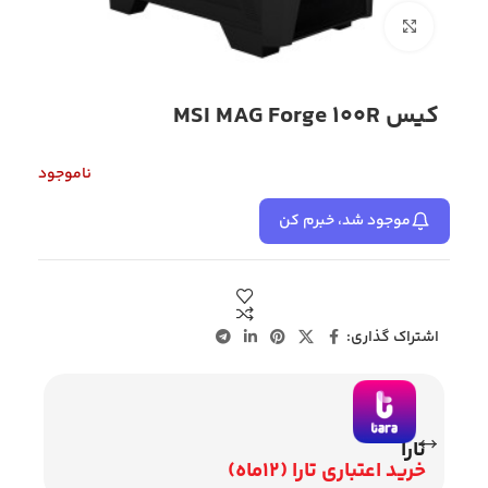
بزرگنمایی تصویر
کیس MSI MAG Forge 100R
ناموجود
موجود شد، خبرم کن
اشتراک گذاری:
تارا
وی
خرید اعتباری تارا (12ماه)
اقساط 2