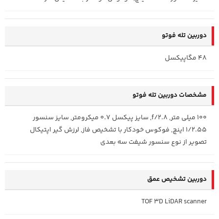
دوربین تله‌‌ فوتو
48 مگاپیکسل
مشخصات دوربین تله‌ فوتو
100 میلی متر, f/2.8, سایز پیکسل 0.7 میکرومتر, سایز سنسور
1/2.55 اینچ, فوکوس خودکار با تشخیص فاز, لرزش گیر اپتیکال
تصویر از نوع سنسور شیفت سه بعدی
دوربین تشخیص عمق
TOF 3D LiDAR scanner