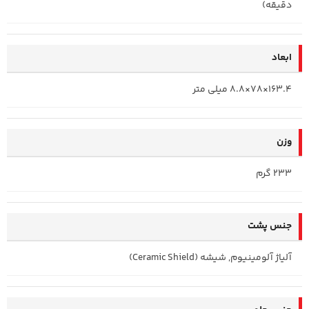
دقیقه)
ابعاد
163.4×78×8.8 میلی متر
وزن
233 گرم
جنس پشت
آلیاژ آلومینیوم, شیشه (Ceramic Shield)