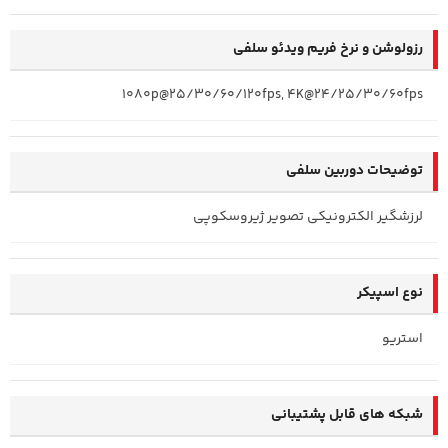
رزولوشن و نرخ فریم ویدئو سلفی
1080p@25/30/60/120fps, 4K@24/25/30/60fps
توضیحات دوربین سلفی
لرزشگیر الکترونیکی تصویر ژیروسکوپی
نوع اسپیکر
استریو
شبکه های قابل پشتیبانی