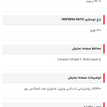
90.7 درصد
نرخ نوسازی (REFRESH RATE)
120 هرتز
محافظ صفحه نمایش
Ceramic Shield 2, Mohs level 5
توضیحات صفحه نمایش
HDR10, پشتیبانی از دالبی ویژن, فناوری ضد انعکاس نور
نوع پردازنده