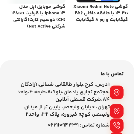
گوشی Xiaomi Redmi Note
گوشی موبایل اپل مدل
گو
13 4G با حافظه داخلی 256
iphone 13 با ظرفیت 128GB
گیگابایت و رم 8 گیگابایت
(CH) دوسیم کارت(گارانتی
شرکتی Not Active)
رم 6 گیگاب
اطلاعات بیشتر
اطلاعات بیشتر
تماس با ما
آدرس: کرج،بلوار طالقانی شمالی،آزادگان
،مجتمع تجاری یادمان،بلوکA،طبقه ۴،واحد
A4،شرکت قسطی آنلاین
تهران، خیابان ولیعصر، پایین تر از میدان
ولیعصر، کوچه فیروزه، پلاک 32، واحد2
شماره تماس: ۰۲۱۹۱۰۹۴۴۳۹