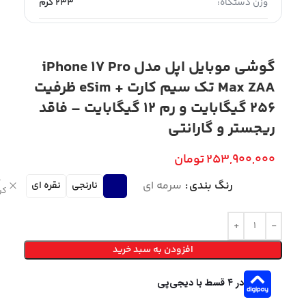
وزن دستگاه:
233 گرم
گوشی موبایل اپل مدل iPhone 17 Pro
Max ZAA تک سیم کارت + eSim ظرفیت
256 گیگابایت و رم 12 گیگابایت – فاقد
ریجستر و گارانتی
253,900,000
تومان
پ
رنگ بندی
سرمه ای
نارنجی
نقره ای
کر
افزودن به سبد خرید
در ۴ قسط با دیجی‌پی