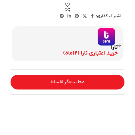
اشتراک گذاری:
تارا
وی
خرید اعتباری تارا (12ماه)
اقساط 2
محاسبه‌گر اقساط